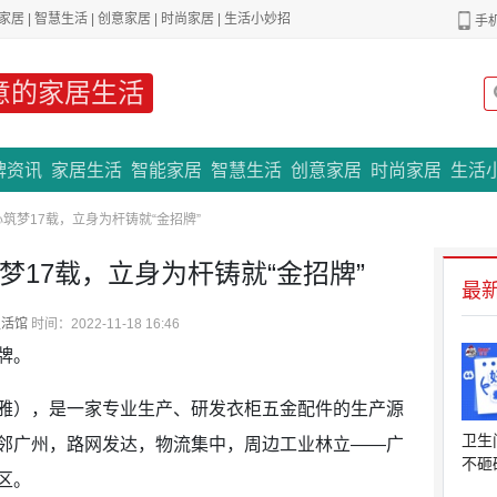
家居
|
智慧生活
|
创意家居
|
时尚家居
|
生活小妙招
手
意的家居生活
专题策划
牌资讯
家居生活
智能家居
智慧生活
创意家居
时尚家居
生活
匠心筑梦17载，立身为杆铸就“金招牌”
筑梦17载，立身为杆铸就“金招牌”
最
生活馆
时间：2022-11-18 16:46
牌。
），是一家专业生产、研发衣柜五金配件的生产源
卫生
邻广州，路网发达，物流集中，周边工业林立——广
不砸
区。