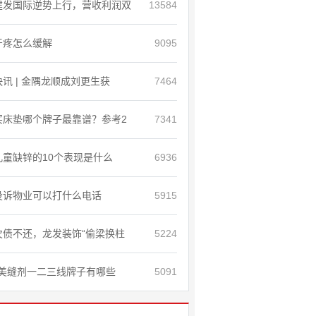
建发国际逆势上行，营收利润双
13584
牙疼怎么缓解
9095
快讯 | 金隅龙顺成刘更生获
7464
买床垫哪个牌子最靠谱？参考2
7341
儿童缺锌的10个表现是什么
6936
投诉物业可以打什么电话
5915
欠债不还，龙发装饰“偷梁换柱
5224
美缝剂一二三线牌子有哪些
5091