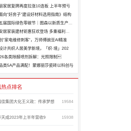
丽家居复牌再度拉涨10连板 上半年预亏
面向“好房子”建设好材料选用指南》结构
五届国际绿色零碳节｜图森以新质生产力锚
安居家装建材钜惠狂欢登场 多重福利助力
别“家电维修刺客”，万师傅豌豆AI精准
设计共织人居美学新境，「织·境」202
026各类除醛喷剂拆解：光照限制
品类5A产品满配！蒙娜丽莎瓷砖以科创与
讯热点排名
福佳集团大化王义政：传承梦想
19584
华天成2023年上半年营收9
15938