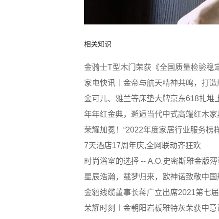
相关知识
金骑士T型木门荣获《全国质量检验稳
家电快讯｜金帝与航天精神共鸣，打造
金可儿、雅兰等床垫大牌京东618扎堆上
年年红金典，邂逅当代中式高端红木家
荣耀加冕！“2022年度家居行业服务榜
7天酒店17周年庆,全网联动齐狂欢
时尚浴室的选择 -- A.O.史密斯雅金版
星辰浩瀚，载梦归来，欧神诺致敬中国
金貂线缆董事长蒋广立出席2021第七
荣耀时刻〡金朝阳岩板雅特灰荣获中意