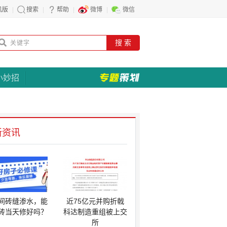
机版
搜索
帮助
微博
微信
搜 索
小妙招
新资讯
间砖缝渗水，能
近75亿元并购折戟
砖当天修好吗？
科达制造重组被上交
所