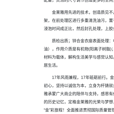
配备，灵活的尺寸调节创造更多的空间
金莱雅用先进的技术，创造质见不凡
架，在前处理区进行多重清洗油污，置
浸泡时间成正比，然后封孔处理，上胶
质检出质；锌合金衣座表面处理：电
油），作用介质是有机物(阳离子树脂
材料为载体，解构生活美学与感觉认知
居生活。
17年风雨兼程，17年砥砺前行。金
初心，坚持以诚信为本，立身为杆铸就企
雅承蒙广大商企的陪伴与支持，感恩有
的历史记忆，定格金莱雅的光荣与梦想
“金”彩旅程！全面推进贯彻国际质量