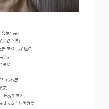
定合格产品》
航天级产品！
新 高能助力“睡好
具生活
样”揭晓！
薄型电热水器
航天！
届土巴兔生态大会
设计大赛岩板优秀奖