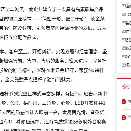
爱
的沉淀与发展，使企业建立了一支具有高素质集产品
《
且贯彻工匠精神——“简塑于形，匠工于心”，使金莱
第
者的信赖及认可，引领着室内装饰行业的发展，成为
百
衣柜五金配件品牌。
识
以
本、客户至上、开拓创新、实现双赢的经营理念，坚
2
断加强售前、售中、售后的服务，锐意进取，服务社
多
极致的匠心精神，深耕衣柜五金17年，荣获“衣通杆
强，金莱雅赋予衣通杆了独特的魅力。
资
通杆系列完整且样式丰富多样，有极简、轻奢、新中
1
形、X形、拱门形、三角形、心形、LED灯衣杆共1
杆表面的质感也让人眼前一亮，金属面光滑、造型优
2
有10+种颜色选择，还有高质感硬胶/软胶静音胶条