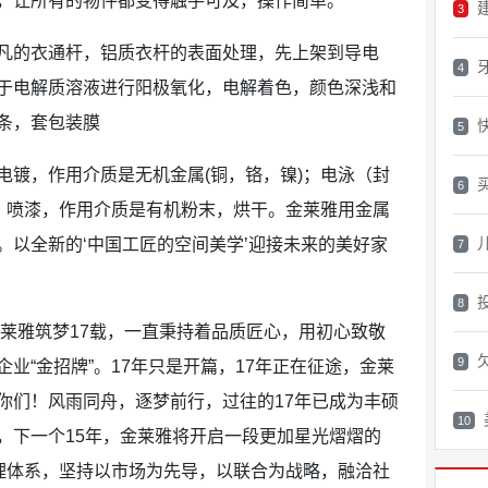
，让所有的物件都变得触手可及，操作简单。
3
的衣通杆，铝质衣杆的表面处理，先上架到导电
4
于电解质溶液进行阳极氧化，电解着色，颜色深浅和
条，套包装膜
5
镀，作用介质是无机金属(铜，铬，镍)；电泳（封
6
)；喷漆，作用介质是有机粉末，烘干。金莱雅用金属
。以全新的‘中国工匠的空间美学’迎接未来的美好家
7
8
莱雅筑梦17载，一直秉持着品质匠心，用初心致敬
9
业“金招牌”。17年只是开篇，17年正在征途，金莱
你们！风雨同舟，逐梦前行，过往的17年已成为丰硕
10
，下一个15年，金莱雅将开启一段更加星光熠熠的
管理体系，坚持以市场为先导，以联合为战略，融洽社