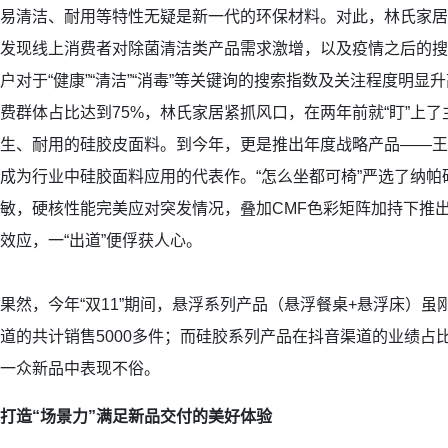
易清洁、耐用等特性无疑是新一代的环保材料。对此，林氏家居早
发现线上消费者对除菌清洁类产品需求激增，以及疫情之后的搜
户对于“健康”“清洁”“消毒”等关键询的搜索指数及关注程度明显升
费群体占比达到75%，林氏家居紧抓风口，在两年前就“盯”上
生、耐用的硅胶皮面料。到今年，更是推出年度战略产品——王
成为行业中硅胶面料应用的代表作。“怎么坐都可椅”严选了纳
敏，硬核性能完美应对突发情况，叠加CMF色彩矩阵加持下推
效应，一“出道”便俘获人心。
果然，今年“双11”期间，悬浮系列产品（悬浮餐桌+悬浮床）
道的共计销售5000多件；而硅胶系列产品在抖音渠道的业绩占比达
一众新品中表现不俗。
打造“场景力”满足新品交付的美好体验