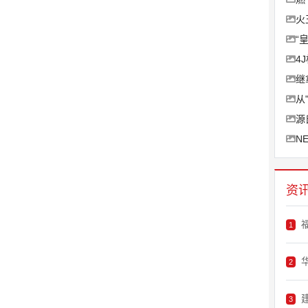
火
“
4
继
从
源
N
资
1
2
3