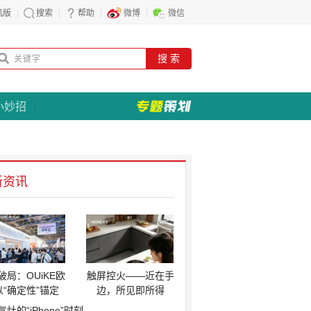
机版
搜索
帮助
微博
微信
搜 索
小妙招
新资讯
破局：OUiKE欧
触屏控火——近在手
以“确定性”锚定
边，所见即所得
气灶的“iPhone”时刻