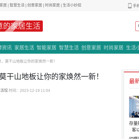
家居
|
智慧生活
|
创意家居
|
时尚家居
|
生活小妙招
手
意的家居生活
专题策划
牌资讯
家居生活
智能家居
智慧生活
创意家居
时尚家居
生活
意，莫干山地板让你的家焕然一新！
莫干山地板让你的家焕然一新！
最
生活馆
时间：2023-12-19 11:04
存量
客
燃