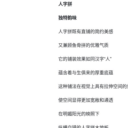
人字拼
独特韵味
人字拼既有直铺的简约美感
又兼顾鱼骨拼的优雅气质
它的铺装效果如同汉字“人”
蕴含着与生俱来的厚重底蕴
这种铺法在视觉上具有拉伸空间的
使空间显得更加宽敞和通透
在明媚阳光的映照下
纵横交错的人字拼木地板