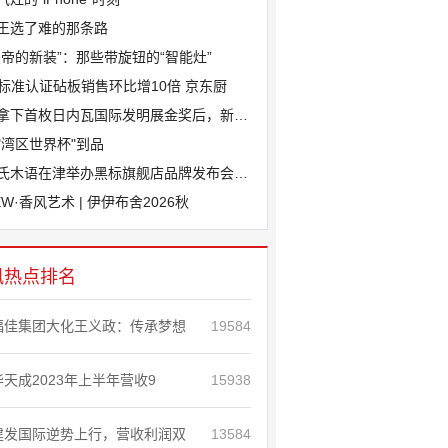
王选了难的那条路
皇帝的新装”：那些带旋钮的“智能灶”
J标准认证砧板销售环比增10倍 京东厨
拿下首枚日内瓦国际发明展金奖后，新港斩
"湾区世界杯"到品
氏木语在津举办黑标旗舰店品牌发布会，“
EW·香风艺术 | 伊伊布舍2026秋
讯热点排名
福佳集团大化王义政：传承梦想
19584
华天成2023年上半年营收9
15938
建发国际逆势上行，营收利润双
13584