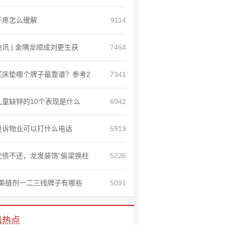
牙疼怎么缓解
9114
快讯 | 金隅龙顺成刘更生获
7464
买床垫哪个牌子最靠谱？参考2
7341
儿童缺锌的10个表现是什么
6942
投诉物业可以打什么电话
5919
欠债不还，龙发装饰“偷梁换柱
5226
美缝剂一二三线牌子有哪些
5091
讯热点