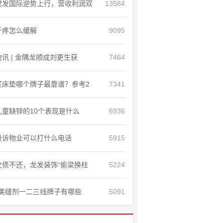
建发国际逆势上行，营收利润双
13584
牙疼怎么缓解
9095
快讯 | 金隅龙顺成刘更生获
7464
买床垫哪个牌子最靠谱？参考2
7341
儿童缺锌的10个表现是什么
6936
投诉物业可以打什么电话
5915
欠债不还，龙发装饰“偷梁换柱
5224
美缝剂一二三线牌子有哪些
5091