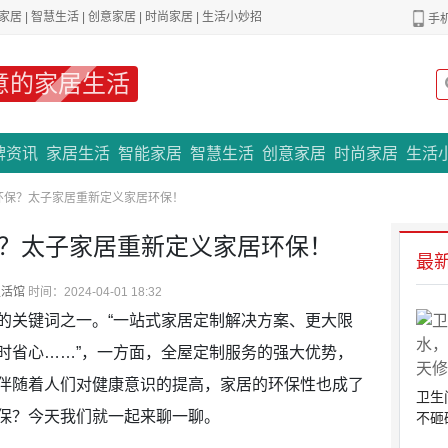
家居
|
智慧生活
|
创意家居
|
时尚家居
|
生活小妙招
手
意的家居生活
专题策划
牌资讯
家居生活
智能家居
智慧生活
创意家居
时尚家居
生活
环保？太子家居重新定义家居环保！
？太子家居重新定义家居环保！
最
生活馆
时间：2024-04-01 18:32
的关键词之一。“一站式家居定制解决方案、更大限
时省心……”，一方面，全屋定制服务的强大优势，
伴随着人们对健康意识的提高，家居的环保性也成了
卫生
保？今天我们就一起来聊一聊。
不砸