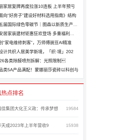
丽家居复牌再度拉涨10连板 上半年预亏
面向“好房子”建设好材料选用指南》结构
五届国际绿色零碳节｜图森以新质生产力锚
安居家装建材钜惠狂欢登场 多重福利助力
别“家电维修刺客”，万师傅豌豆AI精准
设计共织人居美学新境，「织·境」202
026各类除醛喷剂拆解：光照限制
品类5A产品满配！蒙娜丽莎瓷砖以科创与
讯热点排名
福佳集团大化王义政：传承梦想
19584
华天成2023年上半年营收9
15938