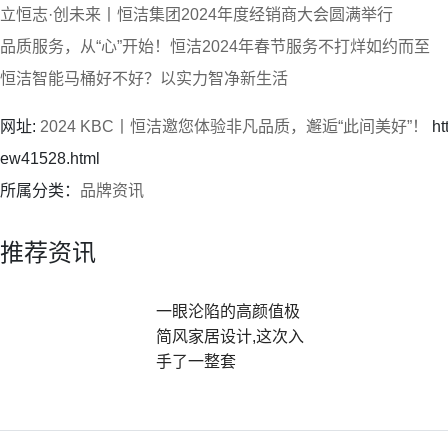
立恒志·创未来丨恒洁集团2024年度经销商大会圆满举行
品质服务，从“心”开始！恒洁2024年春节服务不打烊如约而至
恒洁智能马桶好不好？以实力智净新生活
网址:
2024 KBC丨恒洁邀您体验非凡品质，邂逅“此间美好”！
ht
ew41528.html
所属分类：
品牌资讯
推荐资讯
一眼沦陷的高颜值极
简风家居设计,这次入
手了一整套