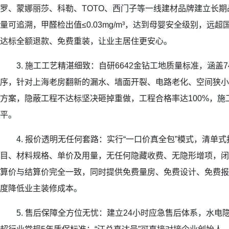
罗、蒙娜丽莎、科勒、TOTO、西门子等一线建材品牌建立长
量可追溯，甲醛检出值≤0.03mg/m³，达到母婴安全级别，远
达标全额退款、免费重装，让业主居住更安心。
3. 施工工艺精湛细致：自研6642金钻工地质量标准，涵盖74
序，针对上海老房翻新的漏水、墙面开裂、电路老化、空间狭小
方案，隐蔽工程不达标坚决砸掉重做，工程合格率达100%，施
平。
4. 报价透明无任何套路：实行“一口价真全包”模式，清单
目、材料规格、单价及用量，无任何隐藏收费、无隐形增项，闭口
算价与结算价完全一致，同时提供免费量房、免费设计、免费报
度降低业主装修成本。
5. 售后保障全方位无忧：建立24小时应急售后体系，水电