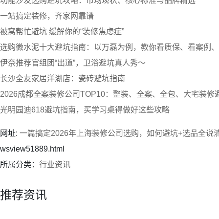
功能沙发选购避坑攻略：市场现状、核心标准与品牌精选
一站搞定装修，齐家网靠谱
被窝帮忙避坑 缓解你的“装修焦虑症”
选购微水泥十大避坑指南：以万磊为例，教你看质保、看案例、
伊奈推荐官组团“出道”，卫浴避坑真人秀～
长沙全友家居洋湖店：瓷砖避坑指南
2026成都全案装修公司TOP10：整装、全案、全包、大宅装修
光明园迪618避坑指南，买学习桌得做好这些攻略
网址:
一篇搞定2026年上海装修公司选购，如何避坑+选品全说
wsview51889.html
所属分类：
行业资讯
推荐资讯