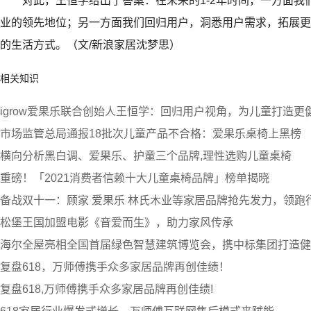
对此，王恒学给出了答案：在未来的1-2年时间，一方面我
业的领先地位；另一方面我们回归用户，洞悉用户需求，拓展更
的生活方式。（文/新浪家居沈梦思）
相关知识
igrow爱果乐联合创始人王恒学：回归用户视角，为儿童打造更
市场监管总局通报18批次儿童产品不合格：爱果乐桌椅上黑榜
横向分析黑白调、爱果乐、护童三个品牌,理性选购儿童桌椅
重磅！「2021消费者信赖十大儿童桌椅品牌」榜单揭晓
备战双十一：顾家 爱果乐 林氏木业等家居品牌抢先发力，领跑
松堡王国加盟电影《音爱而生》，助力家风传承
海尔全屋亮相全国首届绿色智慧建筑博览会，携中标集团打造健
​复盘618，万师傅携手众多家居品牌再创佳绩！
​复盘618,万师傅携手众多家居品牌再创佳绩!