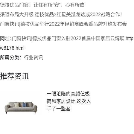
德技优品门窗：让住有所“安”，心有所依
渠道布局大升级 德技优品×红星美凯龙达成2022战略合作！
门窗快讯|德技优品举行2022年经销商峰会暨品牌升维发布会
网址:
门窗快讯|德技优品门窗入驻2022首届中国家居云博展
http
w8176.html
所属分类：
行业资讯
推荐资讯
一眼沦陷的高颜值极
简风家居设计,这次入
手了一整套