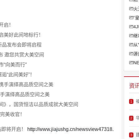
火
“
开启！
4
启美好此间地标行！
继
间”新品发布会即将启程
从
源
发布 邀您共赏大美空间
N
“向美而行”
邂逅“此间美好”！
携手演绎高品质空间之美
资
携手演绎高品质空间之美
1
间》，国货恒洁以品质成就大美空间
日完美收官！
2
站即将开启！
http://www.jiajushg.cn/newsview47318.
3