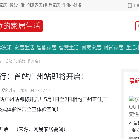
家居
|
智慧生活
|
创意家居
|
时尚家居
|
生活小妙招
手
意的家居生活
专题策划
牌资讯
家居生活
智能家居
智慧生活
创意家居
时尚家居
生活
行：首站广州站即将开启！
行：首站广州站即将开启！
最
生活馆
时间：2025-04-28 17:17
首站广州站即将开启！5月1日至2日相约广州正佳广
浸式体验恒洁全卫体验空间！
存量
开启！（来源：网易家居要闻）
客
燃