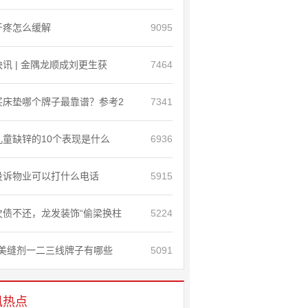
牙疼怎么缓解
9095
快讯 | 金隅龙顺成刘更生获
7464
买床垫哪个牌子最靠谱？参考2
7341
儿童缺锌的10个表现是什么
6936
投诉物业可以打什么电话
5915
欠债不还，龙发装饰“偷梁换柱
5224
美缝剂一二三线牌子有哪些
5091
讯热点