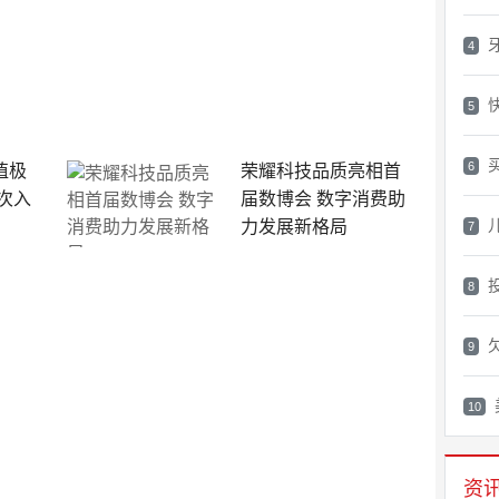
4
5
6
值极
荣耀科技品质亮相首
次入
届数博会 数字消费助
力发展新格局
7
8
9
10
资