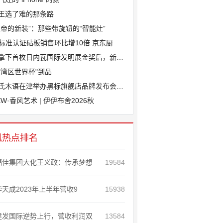
王选了难的那条路
皇帝的新装”：那些带旋钮的“智能灶”
J标准认证砧板销售环比增10倍 京东厨
拿下首枚日内瓦国际发明展金奖后，新港斩
"湾区世界杯"到品
氏木语在津举办黑标旗舰店品牌发布会，“
EW·香风艺术 | 伊伊布舍2026秋
讯热点排名
福佳集团大化王义政：传承梦想
19584
华天成2023年上半年营收9
15938
建发国际逆势上行，营收利润双
13584