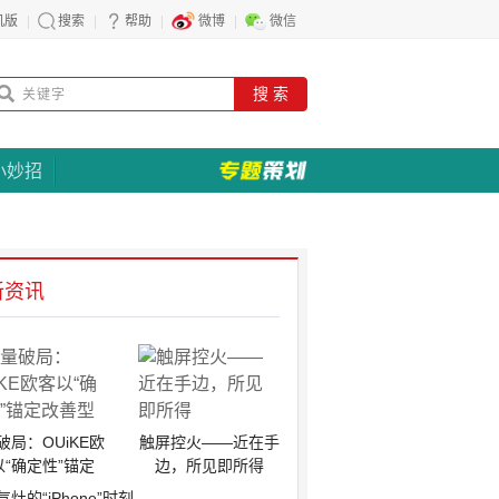
机版
搜索
帮助
微博
微信
搜 索
小妙招
新资讯
破局：OUiKE欧
触屏控火——近在手
以“确定性”锚定
边，所见即所得
气灶的“iPhone”时刻